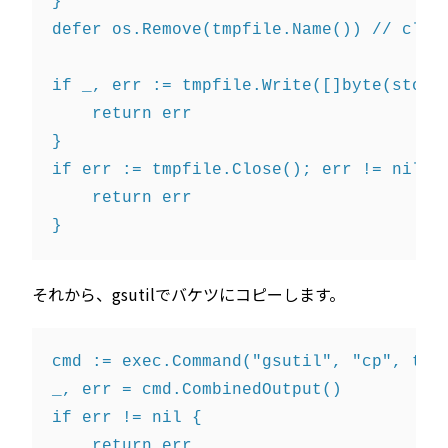
}

defer os.Remove(tmpfile.Name()) // clean
if _, err := tmpfile.Write([]byte(storeg
    return err

}

if err := tmpfile.Close(); err != nil {

    return err

それから、gsutilでバケツにコピーします。
cmd := exec.Command("gsutil", "cp", tmp
_, err = cmd.CombinedOutput()

if err != nil {

    return err
