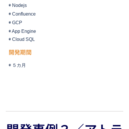
◉ 
Nodejs
◉ Confluence
◉ 
GCP
◉ 
App Engine
◉ 
Cloud SQL
開発期間
◉ ５
カ月