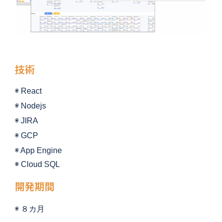
技術
◉ React
◉ 
Nodejs
◉ 
JIRA
◉ 
GCP
◉ 
App Engine
◉ 
Cloud SQL
開発期間
◉ 
８カ月