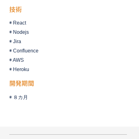
技術
◉ React
◉ 
Nodejs
◉ Jira
◉ 
Confluence
◉ 
AWS
◉ Heroku
開発期間
◉ ８
カ月