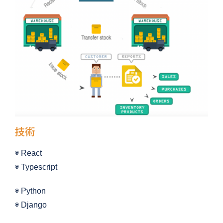
技術
◉ React
◉ Typescript
◉ Python
◉ Django