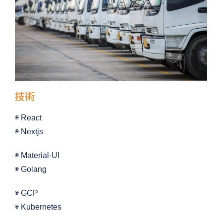
技術
◉ React
◉ Nextjs
◉ Material-UI
◉ Golang
◉ GCP
◉ Kubernetes