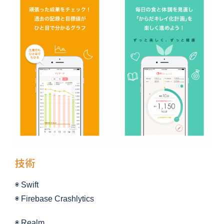
技術
◉ Swift
◉ Firebase Crashlytics
◉ Realm