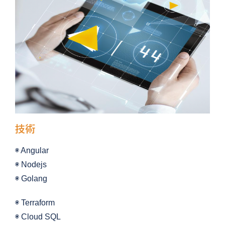
技術
◉ Angular
◉ Nodejs
◉ Golang
◉ Terraform
◉ Cloud SQL