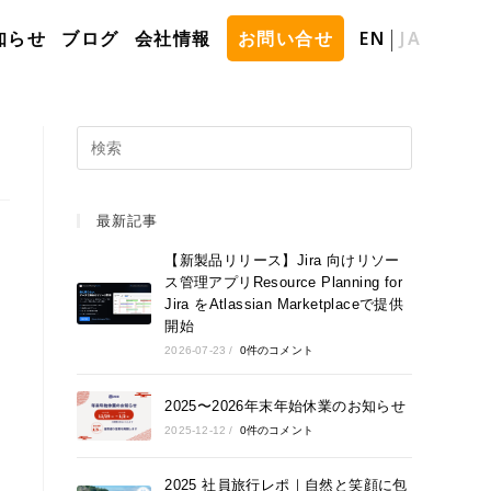
知らせ
ブログ
会社情報
お問い合せ
EN
JA
最新記事
【新製品リリース】Jira 向けリソー
ス管理アプリResource Planning for
Jira をAtlassian Marketplaceで提供
開始
2026-07-23
/
0件のコメント
2025〜2026年末年始休業のお知らせ
2025-12-12
/
0件のコメント
2025 社員旅行レポ｜自然と笑顔に包