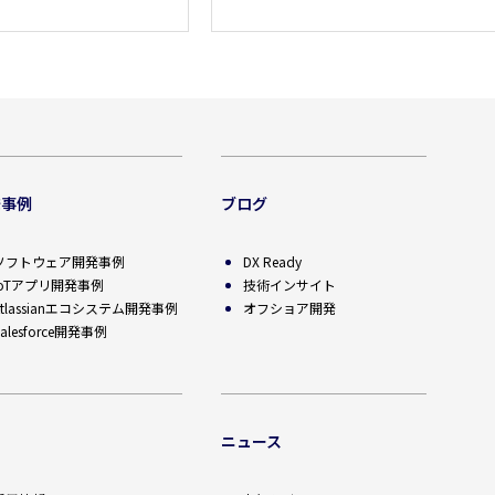
発事例
ブログ
ソフトウェア開発事例
DX Ready
IoTアプリ開発事例
技術インサイト
Atlassianエコシステム開発事例
オフショア開発
alesforce開発事例
用
ニュース