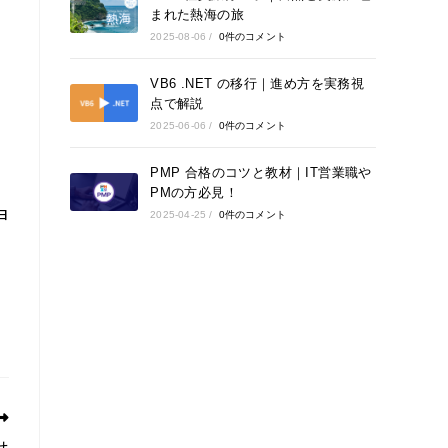
まれた熱海の旅
2025-08-06
/
0件のコメント
VB6 .NET の移行｜進め方を実務視
点で解説
2025-06-06
/
0件のコメント
PMP 合格のコツと教材｜IT営業職や
PMの方必見！
申
2025-04-25
/
0件のコメント
せ