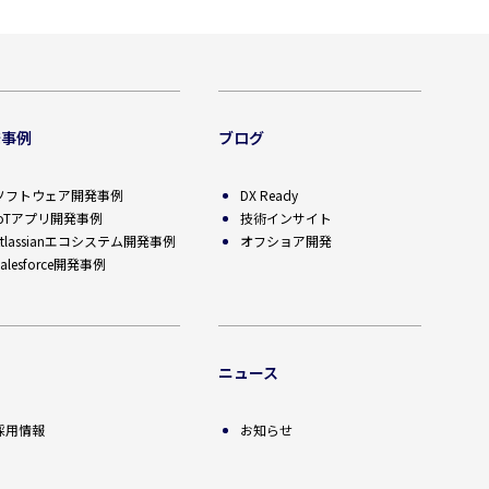
発事例
ブログ
ソフトウェア開発事例
DX Ready
IoTアプリ開発事例
技術インサイト
Atlassianエコシステム開発事例
オフショア開発
alesforce開発事例
用
ニュース
採用情報
お知らせ